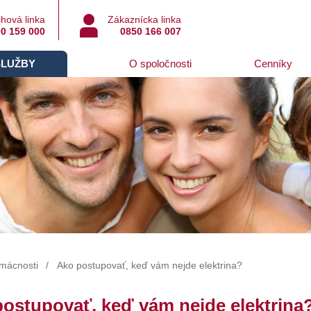
hová linka
Zákaznícka linka
0 159 000
0850 166 007
SLUŽBY
O spoločnosti
Cenníky
mácnosti
Ako postupovať, keď vám nejde elektrina?
ostupovať, keď vám nejde elektrina