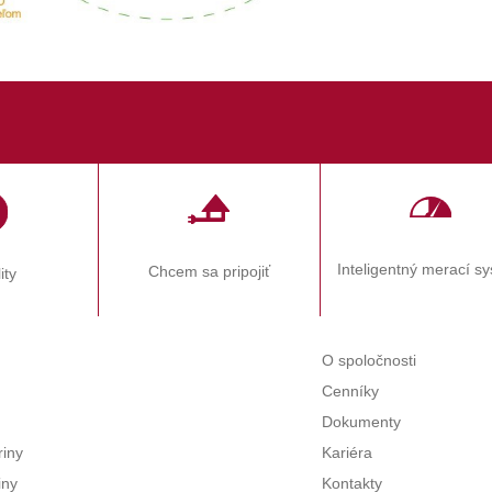
Inteligentný merací s
Chcem sa pripojiť
ity
O spoločnosti
Cenníky
Dokumenty
riny
Kariéra
iny
Kontakty