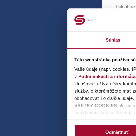
Pokiaľ nes
➡️ Pokiaľ 
Súhlas
Nej
➡️ Dôvodo
Táto webstránka používa sú
Plánované
Vaše údaje (napr. cookies, IP
v
Podmienkach a informác
2. Zisti
zlepšovať užívateľský komfor
➡️
DOM:
O
služby, o ktorémôžete mať zá
Ak nesviet
obohacovať i o ďalšie údaje,
➡️
BYT:
Ov
VŠETKY COOKIES
akceptuj
používaním údajov, ktoré je 
Ak nesviet
tlačidlo
ODMIETNUŤ
budeme 
potrebný váš súhlas. Kliknut
3. Zavo
Odmietnuť
udeliť/neudeliť súhlas pre 