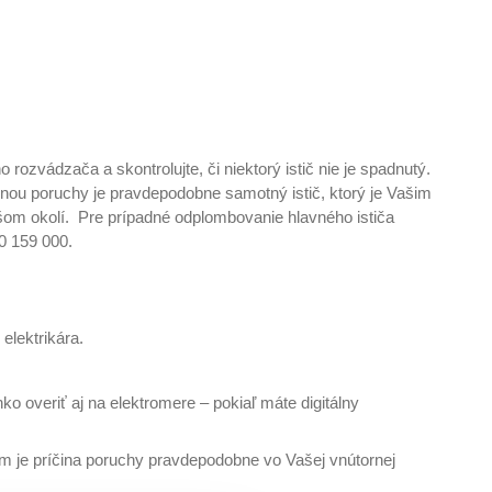
o rozvádzača a skontrolujte, či niektorý istič nie je spadnutý.
íčinou poruchy je pravdepodobne samotný istič, ktorý je Vašim
om okolí. Pre prípadné odplombovanie hlavného ističa
0 159 000.
elektrikára.
ko overiť aj na elektromere – pokiaľ máte digitálny
otom je príčina poruchy pravdepodobne vo Vašej vnútornej