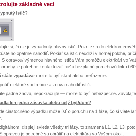
trolujte základné veci
vypnutý istič?
lujte si, či nie je vypadnutý hlavný istič. Pozrite sa do elektromerovéh
úste ho opatrne nahodiť. Pokiaľ sa istič neudrží v hornej polohe, pr
 S opravou/ výmenou hlavného ističa Vám pomôžu elektrikári vo Vaš
poruchy je potrebné kontaktovať našu bezplatnú poruchovú linku 080
č stále vypadáva-
môže to byť skrat alebo preťaženie.
núť niektoré spotrebiče a znova nahodiť istič.
te padne znova, nepokračujte — môže to byť nebezpečné. Zavolajte 
adla len jedna zásuvka alebo celý byt/dom?
de čiastočného výpadku môže ísť o poruchu na 1 fáze, čo si viete ľah
.
digitálnom displeji svietia všetky tri fázy, to znamená L1, L2, L3, p
. S opravou je potrebné sa obrátiť na elektrikára vo Vašom okolí.