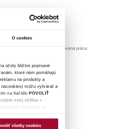
e len nejaký elektrický obvod.
O cookies
e, či u Vás práve neprebieha plánovaná práca:
na účely bližšie popísané
tranám, ktoré nám pomáhajú
 reklamu na produkty a
é nacookies) môžu vytvárať a
ím na tlačidlo
POVOLIŤ
rujete svoj súhlas
s
olateľný). Kliknutím na
oločnosti.
ovej stránky, naktoré nie je
 spracúvania údajov a
voliť všetky cookies
ek zmeniť prostredníctvom