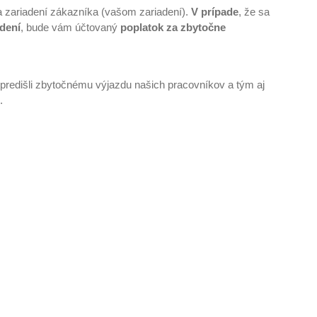
na zariadení zákazníka (vašom zariadení).
V prípade
, že sa
adení
, bude vám účtovaný
poplatok za zbytočne
 predišli zbytočnému výjazdu našich pracovníkov a tým aj
.