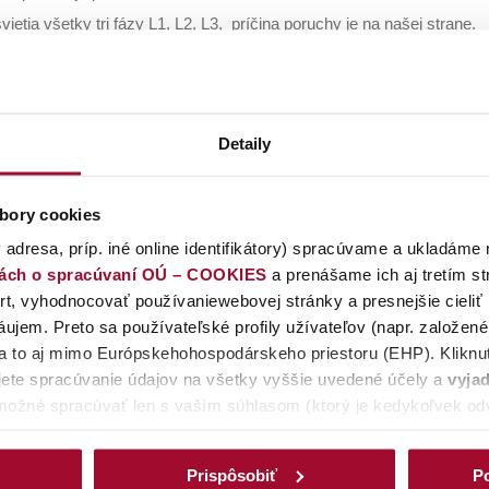
vietia všetky tri fázy L1, L2, L3, príčina poruchy je na našej strane.
nemáte digitálny elektromer výpadok fázy sa prejavuje tak, že Vám id
Detaily
de o plánovanú odstávku?
m výpadku elektriny nemusí byť vždy porucha. Preto si prosím overt
bory cookies
 odstávky
 adresa, príp. iné online identifikátory) spracúvame a ukladáme 
iách o spracúvaní OÚ – COOKIES
a prenášame ich aj tretím s
te, či je výpadok len u vás
t, vyhodnocovať používaniewebovej stránky a presnejšie cieliť
verte si, či svieti svetlo u susedov, vonku, pouličné osvetlenie.
ujem. Preto sa používateľské profily užívateľov (napr. založen
i nikde, ide o
poruchu
na zariadení distribučnej spoločnosti.
 a to aj mimo Európskehohospodárskeho priestoru (EHP). Kliknut
erte si, či svieti svetlo na chodbe, u susedov, či funguje výťah.
ete spracúvanie údajov na všetky vyššie uvedené účely a
vyjad
možné spracúvať len s vaším súhlasom (ktorý je kedykoľvek odv
i nikde a výťah nefunguje, ide o
poruchu
na zariadení distribučnej sp
spracúvať iba cookies nevyhnutné (povinné) pre fungovanie web
ím na tlačidlo
PRISPÔSOBIŤ/Detaily
môžete zmeniť preferencie
lajte nám
Prispôsobiť
Po
jednotlivédruhy cookies samostatne. Svoj výber môžete kedykoľv