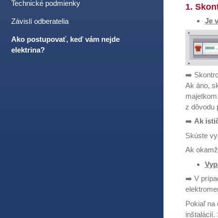
Technické podmienky
1. Skon
Je 
Závislí odberatelia
Ako postupovať, keď vám nejde
elektrina?
➡️ Skontro
Ak áno, sk
majetkom.
z dôvodu 
➡️
Ak isti
Skúste vyp
Ak okamži
Vyp
➡️ V prípa
elektromer
Pokiaľ na 
inštalácií