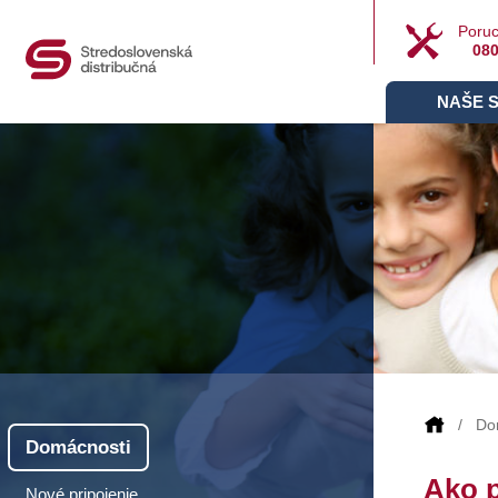
Poruc
080
NAŠE 
Do
Domácnosti
Ako p
Nové pripojenie