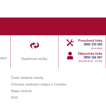
Poruchová linka
0800 159 000
(non-stop)
Zákaznícka linka
0850 166 007
ystém
Doplnkové služby
(PO-PIA 8:00 - 15:00)
Často kladené otázky
Ochrana osobných údajov a Cookies
Mapa stránok
RSS