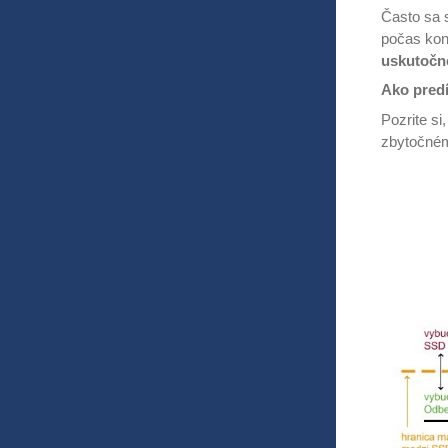
Často sa 
počas kon
uskutočn
Ako pred
Pozrite s
zbytočnému