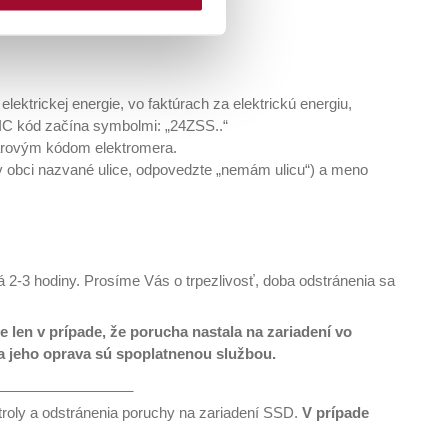
hunašej webovej stránky. Po
 a identifikačné číslo
rých môžete zmeniť svoje
DMIETNUŤ
.
ektrickej energie, vo faktúrach za elektrickú energiu,
EIC kód začína symbolmi: „24ZSS..“
čiarovým kódom elektromera.
v obci nazvané ulice, odpovedzte „nemám ulicu“) a meno
á 2-3 hodiny. Prosíme Vás o trpezlivosť, doba odstránenia sa
len v prípade, že porucha nastala na zariadení vo
 a jeho oprava sú spoplatnenou službou.
_________________
roly a odstránenia poruchy na zariadení SSD.
V prípade