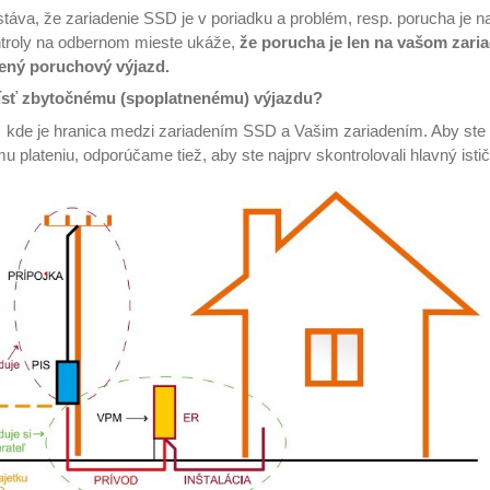
stáva, že zariadenie SSD je v poriadku a problém, resp. porucha je 
troly na odbernom mieste ukáže,
že porucha je len na vašom zari
ený poruchový výjazd.
ísť zbytočnému (spoplatnenému) výjazdu?
i, kde je hranica medzi zariadením SSD a Vašim zariadením. Aby ste
 plateniu, odporúčame tiež, aby ste najprv skontrolovali hlavný istič