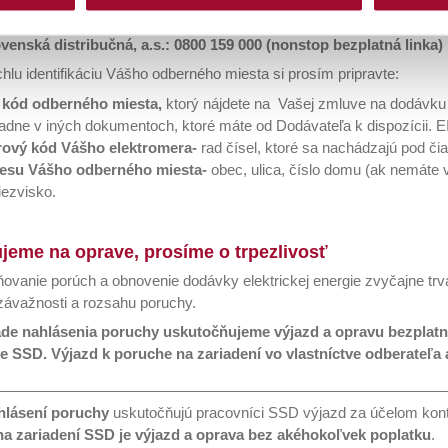
o výpadok v celej oblasti, zavolajte na poruchovú linku:
ätovne vyvolať cez okrúhlu tmavomodrú ikonu v ľavom dolnom ro
cii svoj súčasný stav,detaily týkajúce sa súhlasu (dátum udelenia
venská distribučná, a.s.: 0800 159 000 (nonstop bezplatná linka)
dve tlačidla Zrušiť súhlas a Zmeniť súhlas, prostredníctvomkto
hlu identifikáciu Vášho odberného miesta si prosím pripravte:
dnotlivé druhy cookiesmôžete
odvolať
prostredníctvom tlačidla
O
 kód odberného miesta,
ktorý nájdete na Vašej zmluve na dodávku el
adne v iných dokumentoch, ktoré máte od Dodávateľa k dispozícii. 
rový kód Vášho elektromera-
rad čísel, ktoré sa nachádzajú pod 
esu Vášho odberného miesta-
obec, ulica, číslo domu (ak nemáte 
iezvisko.
ujeme na oprave, prosíme o trpezlivosť
ovanie porúch a obnovenie dodávky elektrickej energie zvyčajne trv
 závažnosti a rozsahu poruchy.
ade nahlásenia poruchy uskutočňujeme výjazd a opravu bezplatne 
ve SSD. Výjazd k poruche na zariadení vo vlastníctve odberateľa
________________________________________________________
lásení poruchy
uskutočňujú pracovníci SSD výjazd za účelom kont
a zariadení SSD je výjazd a oprava bez akéhokoľvek poplatku
.