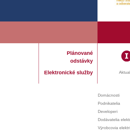
Plánované
odstávky
Elektronické služby
Aktual
Domácnosti
Podnikatelia
Developeri
Dodávatelia elekt
Výrobcovia elektr