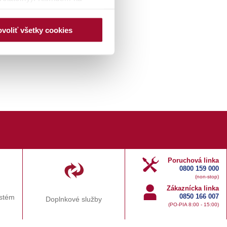
ovej stránky, naktoré nie je
 spracúvania údajov a
voliť všetky cookies
ek zmeniť prostredníctvom
hunašej webovej stránky. Po
 a identifikačné číslo
rých môžete zmeniť svoje
DMIETNUŤ
.
Poruchová linka
0800 159 000
(non-stop)
Zákaznícka linka
0850 166 007
ystém
Doplnkové služby
(PO-PIA 8:00 - 15:00)