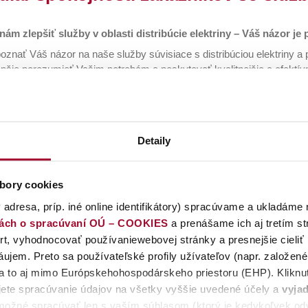
ám zlepšiť služby v oblasti distribúcie elektriny – Váš názor je 
znať Váš názor na naše služby súvisiace s distribúciou elektriny a
šie porozumieť Vašim potrebám a poskytovať kvalitnejšie a efektívne
 pripravili krátky anonymný dotazník, ktorý Vám nezaberie viac než
notiť spokojnosť s našimi distribučnými službami,
driť skúsenosť s riešením Vašej požiadavky,
hnúť zlepšenia, ktoré by Vám uľahčili spoluprácu.
Detaily
spokojnosti zákazníka na služby prevádzkovateľa distribučnej sústav
bory cookies
 že nám pomáhate rásť a zlepšovať sa.
 adresa, príp. iné online identifikátory) spracúvame a ukladáme 
iách o spracúvaní OÚ – COOKIES
a prenášame ich aj tretím s
t, vyhodnocovať používaniewebovej stránky a presnejšie cieliť
ujem. Preto sa používateľské profily užívateľov (napr. založen
 a to aj mimo Európskehohospodárskeho priestoru (EHP). Kliknut
ete spracúvanie údajov na všetky vyššie uvedené účely a
vyjad
možné spracúvať len s vaším súhlasom (ktorý je kedykoľvek odv