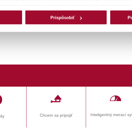
spracúvať iba cookies nevyhnutné (povinné) pre fungovanie web
ím na tlačidlo
PRISPÔSOBIŤ/Detaily
môžete zmeniť preferencie
Prispôsobiť
Po
jednotlivédruhy cookies samostatne. Svoj výber môžete kedykoľv
ätovne vyvolať cez okrúhlu tmavomodrú ikonu v ľavom dolnom ro
cii svoj súčasný stav,detaily týkajúce sa súhlasu (dátum udelenia
dve tlačidla Zrušiť súhlas a Zmeniť súhlas, prostredníctvomkto
dnotlivé druhy cookiesmôžete
odvolať
prostredníctvom tlačidla
O
Inteligentný merací s
Chcem sa pripojiť
ity