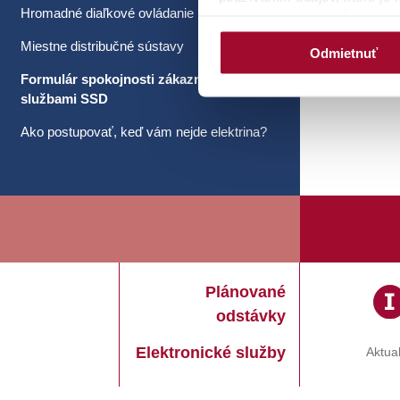
Hromadné diaľkové ovládanie
tlačidlo
ODMIETNUŤ
budeme 
potrebný váš súhlas. Kliknut
Miestne distribučné sústavy
Odmietnuť
udeliť/neudeliť súhlas pre 
Formulár spokojnosti zákazníkov so
cookie lišty, ktorú viete op
službami SSD
kliknutí na ňu máte k dispozí
súhlasu).Zobrazia sa vám aj 
Ako postupovať, keď vám nejde elektrina?
nastavenia, a súhlas pre je
Plánované
odstávky
Elektronické služby
Aktual