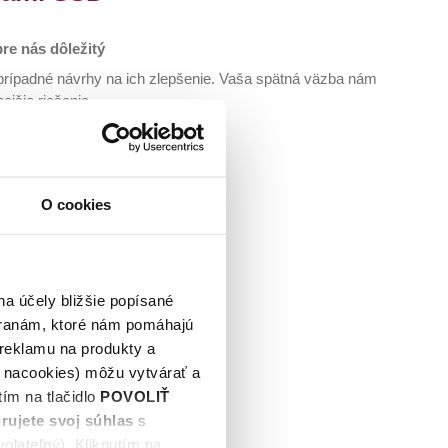
pre nás dôležitý
 prípadné návrhy na ich zlepšenie. Vaša spätná väzba nám
jšie riešenia.
 pár minút. V ňom môžete:
O cookies
y – vyplniť formulár
na účely bližšie popísané
tranám, ktoré nám pomáhajú
 reklamu na produkty a
é nacookies) môžu vytvárať a
ím na tlačidlo
POVOLIŤ
rujete svoj súhlas
s
olateľný). Kliknutím na