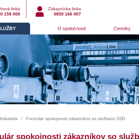
hová linka
Zákaznícka linka
0 159 000
0850 166 007
SLUŽBY
O spoločnosti
Cenníky
nikatelia
Formulár spokojnosti zákazníkov so službami SSD
lár spokojnosti zákazníkov so služ