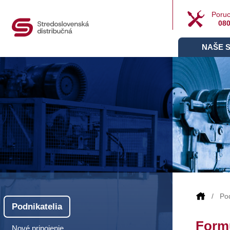
Poruc
080
NAŠE 
Pod
Podnikatelia
Formu
Nové pripojenie