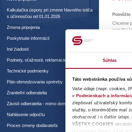
Kalkulačka úspory pri zmene hlavného ističa
Pomôžte n
s účinnosťou od 01.01.2026
Chceme po
Zmena pripojenia
pomáha lep
Poskytnutie informácií
Preto sme
ohod
Iné žiadosti
vyja
navr
Podnety, sťažnosti, reklamácie
Súhlas
Formulár 
Technické podmienky
Táto webstránka používa sú
Plán obmedzovania spotreby
Ďakujeme,
Vaše údaje (napr. cookies, IP
Zraniteľní odberatelia
v
Podmienkach a informác
zlepšovať užívateľský komfor
Závislí odberatelia - mimo domácnosti
služby, o ktorémôžete mať zá
Nahlásenie odpočtu
obohacovať i o ďalšie údaje,
VŠETKY COOKIES
akceptuj
Proces zmeny dodávateľa
používaním údajov, ktoré je 