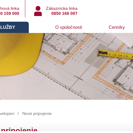
hová linka
Zákaznícka linka
0 159 000
0850 166 007
SLUŽBY
O spoločnosti
Cenníky
veloperi
Nové pripojenie
pripojenie