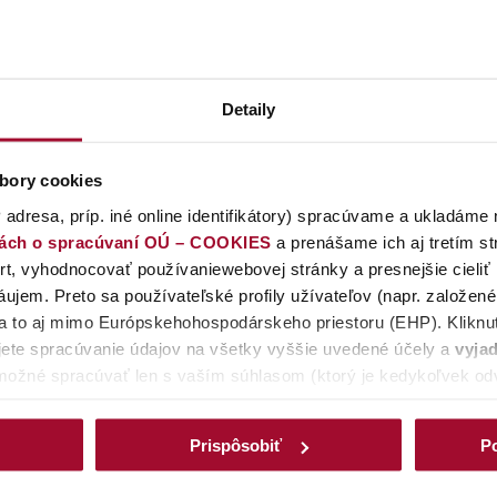
pripojiť k distribučnej sústave elektriny Vašu aktu
Detaily
ujete naše vyjadrenie k Vašej projektovej dokum
ia?
bory cookies
 adresa, príp. iné online identifikátory) spracúvame a ukladáme 
 ste Vašu nehnuteľnosť ešte pred pripojením a chc
iách o spracúvaní OÚ – COOKIES
a prenášame ich aj tretím s
ľa?
t, vyhodnocovať používaniewebovej stránky a presnejšie cieliť
ujem. Preto sa používateľské profily užívateľov (napr. založen
 a to aj mimo Európskehohospodárskeho priestoru (EHP). Kliknut
ete spracúvanie údajov na všetky vyššie uvedené účely a
vyjad
možné spracúvať len s vaším súhlasom (ktorý je kedykoľvek odv
spracúvať iba cookies nevyhnutné (povinné) pre fungovanie web
ím na tlačidlo
PRISPÔSOBIŤ/Detaily
môžete zmeniť preferencie
Prispôsobiť
Po
jednotlivédruhy cookies samostatne. Svoj výber môžete kedykoľv
ätovne vyvolať cez okrúhlu tmavomodrú ikonu v ľavom dolnom ro