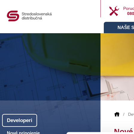
Poruc
080
NAŠE 
De
Developeri
Nové 
Nové pripojenie