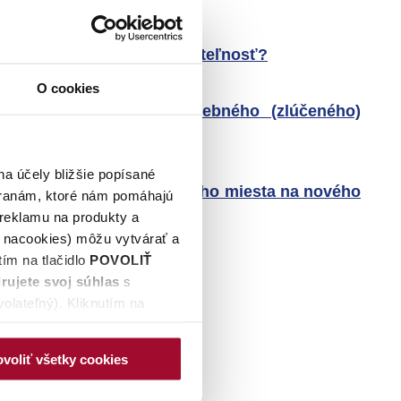
álnu, alebo plánovanú nehnuteľnosť?
O cookies
entácii pre vydanie stavebného (zlúčeného)
na účely bližšie popísané
ete vykonať prepis odberného miesta na nového
tranám, ktoré nám pomáhajú
 reklamu na produkty a
é nacookies) môžu vytvárať a
ím na tlačidlo
POVOLIŤ
rujete svoj súhlas
s
olateľný). Kliknutím na
ovej stránky, naktoré nie je
 spracúvania údajov a
voliť všetky cookies
ek zmeniť prostredníctvom
hunašej webovej stránky. Po