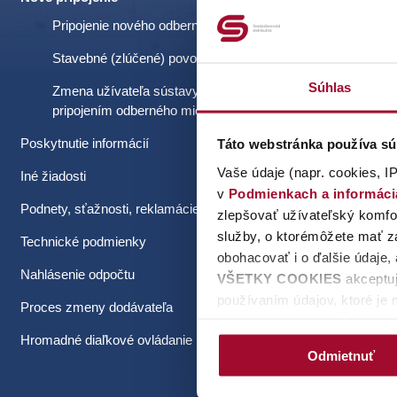
Pripojenie nového odberného miesta
Chcete 
Stavebné (zlúčené) povolenie
Súhlas
Zmena užívateľa sústavy pred
Potreb
pripojením odberného miesta
povolen
Poskytnutie informácií
Táto webstránka používa sú
Vaše údaje (napr. cookies, IP
Iné žiadosti
Predali
v
Podmienkach a informác
Podnety, sťažnosti, reklamácie
užívate
zlepšovať užívateľský komfor
služby, o ktorémôžete mať zá
Technické podmienky
obohacovať i o ďalšie údaje,
Nahlásenie odpočtu
VŠETKY COOKIES
akceptuj
používaním údajov, ktoré je 
Proces zmeny dodávateľa
tlačidlo
ODMIETNUŤ
budeme 
Hromadné diaľkové ovládanie
potrebný váš súhlas. Kliknut
Odmietnuť
udeliť/neudeliť súhlas pre 
cookie lišty, ktorú viete op