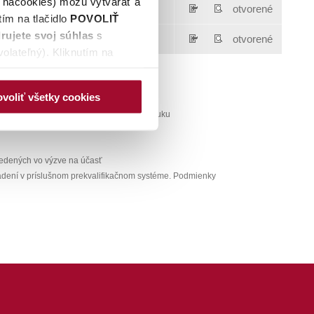
é nacookies) môžu vytvárať a
otvorené
ím na tlačidlo
POVOLIŤ
rujete svoj súhlas
s
nfluence
otvorené
olateľný). Kliknutím na
ovej stránky, naktoré nie je
 spracúvania údajov a
voliť všetky cookies
ek zmeniť prostredníctvom
, požiadať o účasť a ani zadať cenovú ponuku
hunašej webovej stránky. Po
 a identifikačné číslo
rých môžete zmeniť svoje
vedených vo výzve na účasť
DMIETNUŤ
.
radení v príslušnom prekvalifikačnom systéme. Podmienky