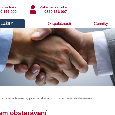
hová linka
Zákaznícka linka
0 159 000
0850 166 007
SLUŽBY
O spoločnosti
Cenníky
ávatelia tovarov, prác a služieb
Zoznam obstarávaní
am obstarávaní