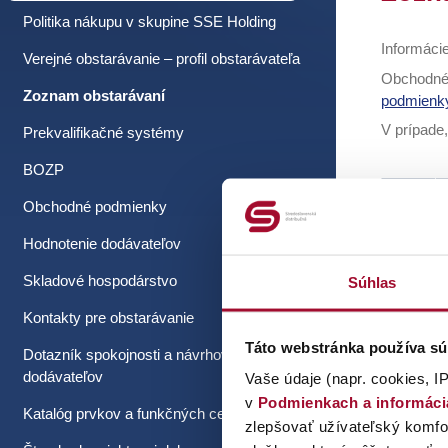
Politika nákupu v skupine SSE Holding
Informáci
Verejné obstarávanie – profil obstarávateľa
Obchodné
Zoznam obstarávaní
podmienk
V prípade
Prekvalifikačné systémy
BOZP
ID
Obchodné podmienky
Hodnotenie dodávateľov
8175
Skladové hospodárstvo
Súhlas
8190
Kontakty pre obstarávanie
Táto webstránka používa sú
Dotazník spokojnosti a návrhov od
8197
dodávateľov
Vaše údaje (napr. cookies, IP
v
Podmienkach a informác
Katalóg prvkov a funkčných celkov
8186
zlepšovať užívateľský komfor