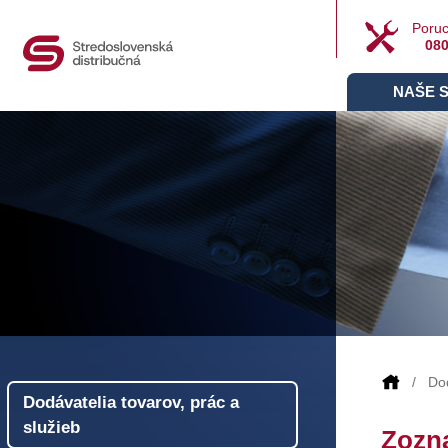
Poruc
080
NAŠE 
Dod
Dodávatelia tovarov, prác a
služieb
Zozn