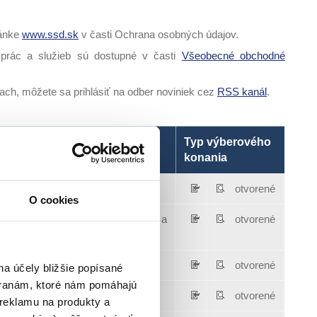
ránke
www.ssd.sk
v časti Ochrana osobných údajov.
prác a služieb sú dostupné v časti
Všeobecné obchodné
ch, môžete sa prihlásiť na odber noviniek cez
RSS kanál
.
Typ výberového
konania
né vedenia
otvorené
O cookies
foršní a hranolov do skladu Žilina a
otvorené
á Ráztoky
otvorené
na účely bližšie popísané
tranám, ktoré nám pomáhajú
otvorené
 reklamu na produkty a