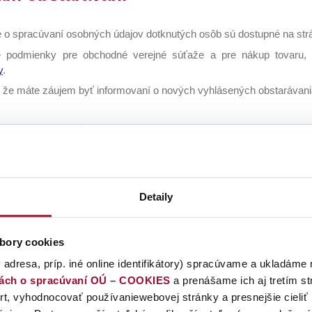
e o spracúvaní osobných údajov dotknutých osôb sú dostupné na st
 podmienky pre obchodné verejné súťaže a pre nákup tovaru, 
y
.
, že máte záujem byť informovaní o nových vyhlásených obstarávania
Termín
Názov výberového konania
prihlásenia do
24.08.26, 10:00
OVS - Prúdové svorky pre NN izolované vzduš
Detaily
17.08.26, 09:00
Výber dodávateľa na dodávky drevených dosiek, 
Banská Bystrica na 24 mesiacov
bory cookies
12.08.26, 13:00
Dodávka Riadeného Pretlaku na stavbu Zázriv
 adresa, príp. iné online identifikátory) spracúvame a ukladáme 
iách o spracúvaní OÚ – COOKIES
a prenášame ich aj tretím s
12.08.26, 12:00
Servisná podpora PrivacyIDEA
t, vyhodnocovať používaniewebovej stránky a presnejšie cieliť