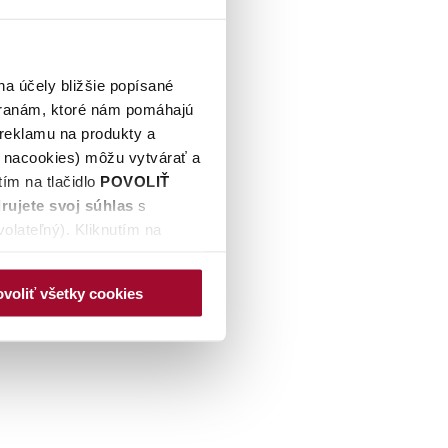
na účely bližšie popísané
tranám, ktoré nám pomáhajú
 reklamu na produkty a
é nacookies) môžu vytvárať a
ím na tlačidlo
POVOLIŤ
rujete svoj súhlas
s
olateľný). Kliknutím na
ovej stránky, naktoré nie je
 spracúvania údajov a
voliť všetky cookies
ek zmeniť prostredníctvom
hunašej webovej stránky. Po
 a identifikačné číslo
rých môžete zmeniť svoje
DMIETNUŤ
.