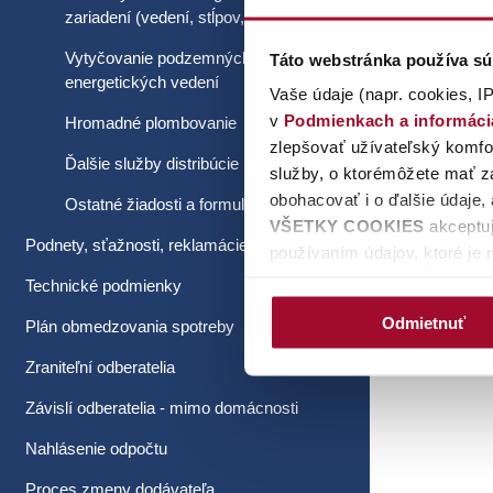
zariadení (vedení, stĺpov, trafostaníc)
Ostatné
Vytyčovanie podzemných
Táto webstránka používa sú
energetických vedení
Vaše údaje (napr. cookies, IP
v
Podmienkach a informác
Hromadné plombovanie
zlepšovať užívateľský komfor
Ďalšie služby distribúcie
služby, o ktorémôžete mať zá
obohacovať i o ďalšie údaje,
Ostatné žiadosti a formuláre
VŠETKY COOKIES
akceptuj
Podnety, sťažnosti, reklamácie
používaním údajov, ktoré je 
tlačidlo
ODMIETNUŤ
budeme 
Technické podmienky
potrebný váš súhlas. Kliknut
Odmietnuť
Plán obmedzovania spotreby
udeliť/neudeliť súhlas pre 
cookie lišty, ktorú viete op
Zraniteľní odberatelia
kliknutí na ňu máte k dispozí
Závislí odberatelia - mimo domácnosti
súhlasu).Zobrazia sa vám aj 
nastavenia, a súhlas pre je
Nahlásenie odpočtu
Proces zmeny dodávateľa