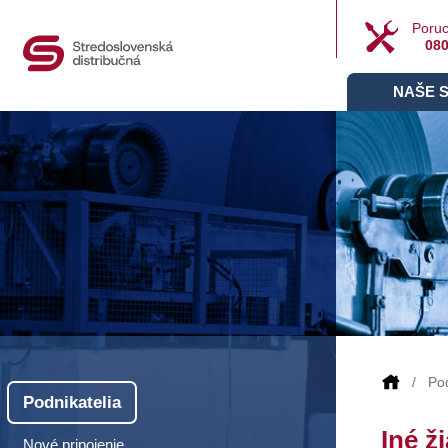
Poruc
080
NAŠE 
Pod
Podnikatelia
Iné ž
Nové pripojenie