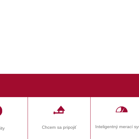
Inteligentný merací s
Chcem sa pripojiť
ity