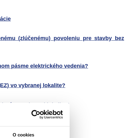
ácie
bnému (zlúčenému) povoleniu pre stavby bez
nnom pásme elektrického vedenia?
EZ) vo vybranej lokalite?
ení vo vybranej lokalite?
O cookies