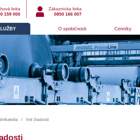
hová linka
Zákaznícka linka
0 159 000
0850 166 007
SLUŽBY
O spoločnosti
Cenníky
nikatelia
Iné žiadosti
iadosti