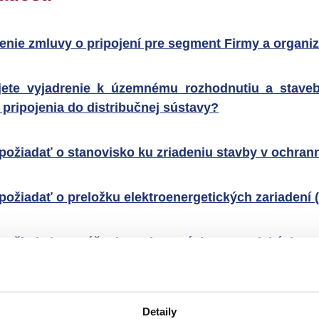
enie zmluvy o pripojení pre segment Firmy a organiz
jete vyjadrenie k územnému rozhodnutiu a stave
 pripojenia do distribučnej sústavy?
požiadať o stanovisko ku zriadeniu stavby v ochra
požiadať o preložku elektroenergetických zariadení (
požiadať o vytýčenie podzemných energetických ved
ujem o ďalšie služby našej spoločnosti?
Detaily