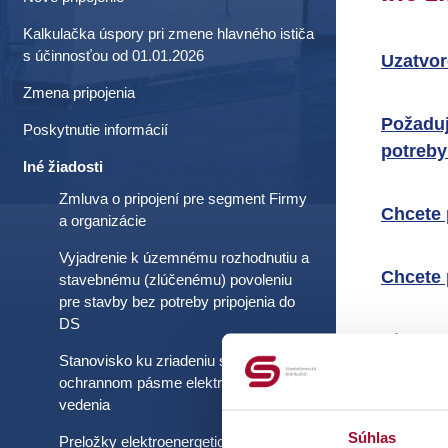
Kalkulačka úspory pri zmene hlavného ističa
s účinnosťou od 01.01.2026
Uzatvor
Zmena pripojenia
Požadu
Poskytnutie informácií
potreby
Iné žiadosti
Zmluva o pripojení pre segment Firmy
Chcete 
a organizácie
Vyjadrenie k územnému rozhodnutiu a
Chcete 
stavebnému (zlúčenému) povoleniu
pre stavby bez potreby pripojenia do
DS
Chcete 
Stanovisko ku zriadeniu stavby v
ochrannom pásme elektrického
Máte zá
vedenia
Súhlas
Preložky elektroenergetických