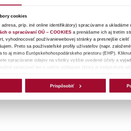
 žiadosti a formuláre
bory cookies
 adresa, príp. iné online identifikátory) spracúvame a ukladáme 
iách o spracúvaní OÚ – COOKIES
a prenášame ich aj tretím s
t, vyhodnocovať používaniewebovej stránky a presnejšie cieliť
ujem. Preto sa používateľské profily užívateľov (napr. založen
 a to aj mimo Európskehohospodárskeho priestoru (EHP). Kliknut
ete spracúvanie údajov na všetky vyššie uvedené účely a
vyjad
možné spracúvať len s vaším súhlasom (ktorý je kedykoľvek odv
spracúvať iba cookies nevyhnutné (povinné) pre fungovanie web
ím na tlačidlo
PRISPÔSOBIŤ/Detaily
môžete zmeniť preferencie
Prispôsobiť
Po
jednotlivédruhy cookies samostatne. Svoj výber môžete kedykoľv
ätovne vyvolať cez okrúhlu tmavomodrú ikonu v ľavom dolnom ro
cii svoj súčasný stav,detaily týkajúce sa súhlasu (dátum udelenia
dve tlačidla Zrušiť súhlas a Zmeniť súhlas, prostredníctvomkto
dnotlivé druhy cookiesmôžete
odvolať
prostredníctvom tlačidla
O