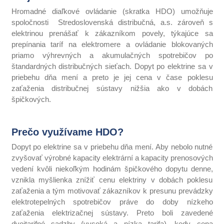
Hromadné diaľkové ovládanie (skratka HDO) umožňuje
spoločnosti Stredoslovenská distribučná, a.s. zároveň s
elektrinou prenášať k zákazníkom povely, týkajúce sa
prepínania taríf na elektromere a ovládanie blokovaných
priamo výhrevných a akumulačných spotrebičov po
štandardných distribučných sieťach. Dopyt po elektrine sa v
priebehu dňa mení a preto je jej cena v čase poklesu
zaťaženia distribučnej sústavy nižšia ako v dobách
špičkových.
Prečo využívame HDO?
Dopyt po elektrine sa v priebehu dňa mení. Aby nebolo nutné
zvyšovať výrobné kapacity elektrární a kapacity prenosových
vedení kvôli niekoľkým hodinám špičkového dopytu denne,
vznikla myšlienka znížiť cenu elektriny v dobách poklesu
zaťaženia a tým motivovať zákazníkov k presunu prevádzky
elektrotepelných spotrebičov práve do doby nízkeho
zaťaženia elektrizačnej sústavy. Preto boli zavedené
dvojtarifné sadzby (vysoká a nízka tarifa), kedy cena