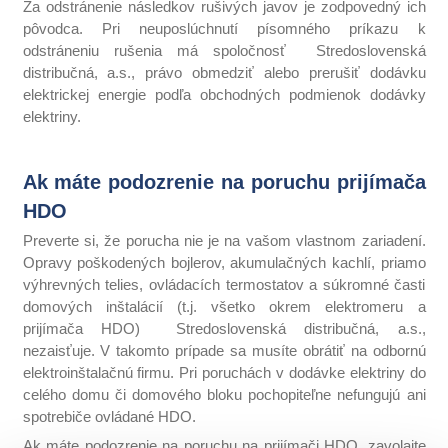
Za odstránenie následkov rušivých javov je zodpovedný ich
pôvodca. Pri neuposlúchnutí písomného príkazu k
odstráneniu rušenia má spoločnosť Stredoslovenská
distribučná, a.s., právo obmedziť alebo prerušiť dodávku
elektrickej energie podľa obchodných podmienok dodávky
elektriny.
Ak máte podozrenie na poruchu prijímača
HDO
Preverte si, že porucha nie je na vašom vlastnom zariadení.
Opravy poškodených bojlerov, akumulačných kachlí, priamo
výhrevných telies, ovládacích termostatov a súkromné časti
domových inštalácií (t.j. všetko okrem elektromeru a
prijímača HDO) Stredoslovenská distribučná, a.s.,
nezaisťuje. V takomto prípade sa musíte obrátiť na odbornú
elektroinštalačnú firmu. Pri poruchách v dodávke elektriny do
celého domu či domového bloku pochopiteľne nefungujú ani
spotrebiče ovládané HDO.
Ak máte podozrenie na poruchu na prijímači HDO, zavolajte