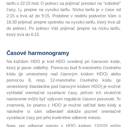
tarifu o 22:15 hod. O polnoci sa prijímač prestaví na "sobotné"
časy, t.j. prepne na vysokú tarifu. Nízka tarifa je v čase od
2:15 a trvá až do 9:15. Podobne v nedeľu podvečer Vám o
16:30 prijímač prepne spotrebu na vysokú tarifu, ktorý trvá až
do polnoci. Po polnoci Váš prijímač prepne na nízku tarifu,
ktorý trvá do 6:15.
Časové harmonogramy
Na každom HDO je kód HDO uvedený pri čiarovom kóde,
ktorý je jasne viditeľný. Pomocou buď 6-miestneho číselného
kódu (je umiestnený nad čiarovým kódom HDO) alebo
pomocou 8, resp. 12-miestneho číselného kódu (je
umiestnený štandardne pod čiarovým kódom HDO) je možné
vyhľadať orientačné vysielacie časy, pričom ich skutočné
nastavenie môže byť vplyvom regulácie časovo posunuté. To
znamená, že priamo z HDO je možné odčítať tieto kódy a
následne si sám odberateľ dokáže pozrieť orientačné
vysielacie časy pre jeho konkrétne odberné miesto.
Napr. pre odberné miesto s HDO kódom 110103 môže