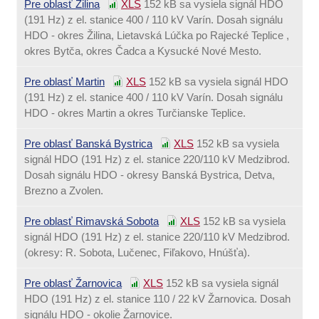
Pre oblasť Žilina
XLS
152 kB
sa vysiela signál HDO
(191 Hz) z el. stanice 400 / 110 kV Varín. Dosah signálu
HDO - okres Žilina, Lietavská Lúčka po Rajecké Teplice ,
okres Bytča, okres Čadca a Kysucké Nové Mesto.
Pre oblasť Martin
XLS
152 kB
sa vysiela signál HDO
(191 Hz) z el. stanice 400 / 110 kV Varín. Dosah signálu
HDO - okres Martin a okres Turčianske Teplice.
Pre oblasť Banská Bystrica
XLS
152 kB
sa vysiela
signál HDO (191 Hz) z el. stanice 220/110 kV Medzibrod.
Dosah signálu HDO - okresy Banská Bystrica, Detva,
Brezno a Zvolen.
Pre oblasť Rimavská Sobota
XLS
152 kB
sa vysiela
signál HDO (191 Hz) z el. stanice 220/110 kV Medzibrod.
(okresy: R. Sobota, Lučenec, Fiľakovo, Hnúšťa).
Pre oblasť Žarnovica
XLS
152 kB
sa vysiela signál
HDO (191 Hz) z el. stanice 110 / 22 kV Žarnovica. Dosah
signálu HDO - okolie Žarnovice.