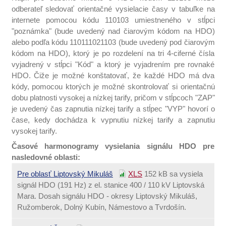
odberateľ sledovať orientačné vysielacie časy v tabuľke na
internete pomocou kódu 110103 umiestneného v stĺpci
"poznámka" (bude uvedený nad čiarovým kódom na HDO)
alebo podľa kódu 110111021103 (bude uvedený pod čiarovým
kódom na HDO), ktorý je po rozdelení na tri 4-ciferné čísla
vyjadrený v stĺpci "Kód" a ktorý je vyjadrením pre rovnaké
HDO. Čiže je možné konštatovať, že každé HDO má dva
kódy, pomocou ktorých je možné skontrolovať si orientačnú
dobu platnosti vysokej a nízkej tarify, pričom v stĺpcoch "ZAP"
je uvedený čas zapnutia nízkej tarify a stĺpec "VYP" hovorí o
čase, kedy dochádza k vypnutiu nízkej tarify a zapnutiu
vysokej tarify.
Časové harmonogramy vysielania signálu HDO pre
nasledovné oblasti:
Pre oblasť Liptovský Mikuláš
XLS
152 kB
sa vysiela
signál HDO (191 Hz) z el. stanice 400 / 110 kV Liptovská
Mara. Dosah signálu HDO - okresy Liptovský Mikuláš,
Ružomberok, Dolný Kubín, Námestovo a Tvrdošín.