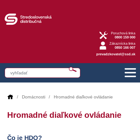
Poruchová linka
0800 159 000
Zákaznícka linka
0850 166 007
prevadzkovatel@ssd.sk
Domácnosti
Hromadné diaľkové ovládanie
Hromadné diaľkové ovládanie
Čo je HDO?