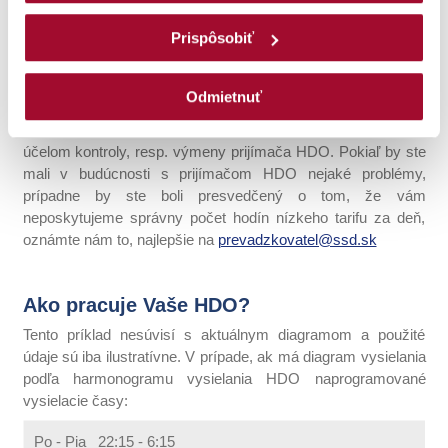
COOKIES
akceptujete spracúvanie údajov na všetky
záujme efektívneho využívania elektriny zmeniť.
vyššie uvedené účely a
vyjadrujete svoj súhlas
s
Stredoslovenská distribučná, a.s., však dodrží denný nárok
Prispôsobiť
používaním údajov, ktoré je možné spracúvať len s
nízkeho tarifu v zmysle cenníka.
vaším súhlasom (ktorý je kedykoľvek odvolateľný).
Na základe vášho hlásenia poruchy, vás navštívi pracovník
Odmietnuť
Kliknutím na tlačidlo
ODMIETNUŤ
budeme spracúvať iba
spoločnosti Stredoslovenská distribučná, a.s.. Vo vlastnom
cookies nevyhnutné (povinné) pre fungovanie webovej
záujme mu umožnite prístup do objektu (bytu, domu) za
stránky, naktoré nie je potrebný váš súhlas. Kliknutím na
účelom kontroly, resp. výmeny prijímača HDO. Pokiaľ by ste
mali v budúcnosti s prijímačom HDO nejaké problémy,
tlačidlo
PRISPÔSOBIŤ/Detaily
môžete zmeniť
prípadne by ste boli presvedčený o tom, že vám
preferencie spracúvania údajov a udeliť/neudeliť súhlas
neposkytujeme správny počet hodín nízkeho tarifu za deň,
pre jednotlivédruhy cookies samostatne. Svoj výber
oznámte nám to, najlepšie na
prevadzkovatel@ssd.sk
môžete kedykoľvek zmeniť prostredníctvom cookie lišty,
ktorú viete opätovne vyvolať cez okrúhlu tmavomodrú
ikonu v ľavom dolnom rohunašej webovej stránky. Po
Ako pracuje Vaše HDO?
kliknutí na ňu máte k dispozícii svoj súčasný stav,detaily
Tento príklad nesúvisí s aktuálnym diagramom a použité
týkajúce sa súhlasu (dátum udelenia a identifikačné číslo
údaje sú iba ilustratívne. V prípade, ak má diagram vysielania
súhlasu).Zobrazia sa vám aj dve tlačidla Zrušiť súhlas a
podľa harmonogramu vysielania HDO naprogramované
Zmeniť súhlas, prostredníctvomktorých môžete zmeniť
vysielacie časy:
svoje nastavenia, a súhlas pre jednotlivé druhy
cookiesmôžete
odvolať
prostredníctvom
Po - Pia 22:15 - 6:15