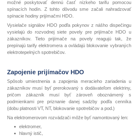
možné poskytovať dennú časť nízkeho tarifu pomocou
spínacích hodín. Z tohto dôvodu sme začali nahradzovať
spínacie hodiny prijímačmi HDO.
Vysielače signálov HDO podľa pokynov z nášho dispečingu
vysielajú do rozvodnej siete povely pre prijímače HDO u
zákazníkov. Tieto prijímače na povely reagujú tak, že
prepínajú tarify elektromera a ovládajú blokovanie vybraných
elektrotepelných spotrebičov.
Zapojenie prijímačov HDO
Spôsob umiestnenia a zapojenia meracieho zariadenia u
zákazníkov musí byť prerokovaný s dodávateľom elektriny,
pričom zákazník musí byť zároveň oboznámený s
podmienkami pre priznanie danej sadzby podľa cenníka
(dobu platnosti VT, NT, blokovanie spotrebičov a pod.)
Na elektromerovom rozvádzači môže byť namontovaný len:
elektromer,
hlavný istič,