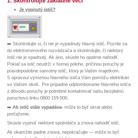
1. Skontrolujte základné veci
Je vypnutý istič?
➡️ Skontrolujte si, či nie je vypadnutý hlavný istič. Pozrite sa
do elektromerového rozvádzača a skontrolujte, či niektorý
istič nie je spadnutý. Ak áno, skúste ho opatrne nahodiť.
Pokiaľ sa istič neudrží v hornej polohe, príčinou poruchy je
pravdepodobne samotný istič, ktorý je Vašim majetkom.
S opravou/ výmenou hlavného ističa Vám pomôžu elektrikári
vo Vašom okolí. Pre prípadné odplombovanie hlavného ističa
z dôvodu poruchy je potrebné kontaktovať našu bezplatnú
poruchovú linku 0800 159 000.
➡️
Ak istič stále vypadáva-
môže to byť skrat alebo
preťaženie.
Skúste vypnúť niektoré spotrebiče a znova nahodiť istič.
Ak okamžite padne znova, nepokračujte — môže to byť