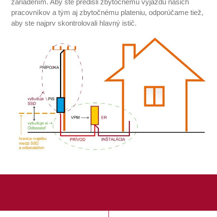
zariadením. Aby ste predišli zbytočnému výjazdu našich
pracovníkov a tým aj zbytočnému plateniu, odporúčame tiež,
aby ste najprv skontrolovali hlavný istič.