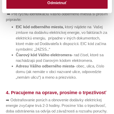
Stredoslovenská distribučná, a.s.: 0800 159 000 (nonstop
Odmietnuť
Kliknutím na tlačidlo
ODMIETNUŤ
budeme spracúvať iba
bezplatná linka)
cookies nevyhnutné (povinné) pre fungovanie webovej
➡️ Pre rýchlu identifikáciu Vášho odberného miesta si prosím
stránky, naktoré nie je potrebný váš súhlas. Kliknutím na
pripravte:
tlačidlo
PRISPÔSOBIŤ/Detaily
môžete zmeniť
EIC kód odberného miesta,
ktorý nájdete na Vašej
preferencie spracúvania údajov a udeliť/neudeliť súhlas
zmluve na dodávku elektrickej energie, vo faktúrach za
pre jednotlivédruhy cookies samostatne. Svoj výber
elektrickú energiu, prípadne v iných dokumentoch,
môžete kedykoľvek zmeniť prostredníctvom cookie lišty,
ktoré máte od Dodávateľa k dispozícii. EIC kód začína
ktorú viete opätovne vyvolať cez okrúhlu tmavomodrú
symbolmi: „24ZSS..“
ikonu v ľavom dolnom rohunašej webovej stránky. Po
Čiarový kód Vášho elektromera-
rad čísel, ktoré sa
kliknutí na ňu máte k dispozícii svoj súčasný stav,detaily
nachádzajú pod čiarovým kódom elektromera.
týkajúce sa súhlasu (dátum udelenia a identifikačné číslo
Adresu Vášho odberného miesta-
obec, ulica, číslo
súhlasu).Zobrazia sa vám aj dve tlačidla Zrušiť súhlas a
domu (ak nemáte v obci nazvané ulice, odpovedzte
Zmeniť súhlas, prostredníctvomktorých môžete zmeniť
„nemám ulicu“) a meno a priezvisko.
svoje nastavenia, a súhlas pre jednotlivé druhy
cookiesmôžete
odvolať
prostredníctvom
4. Pracujeme na oprave, prosíme o trpezlivosť
tlačidla
ODMIETNUŤ
.
➡️ Odstraňovanie porúch a obnovenie dodávky elektrickej
energie zvyčajne trvá 2-3 hodiny. Prosíme Vás o trpezlivosť,
doba odstránenia sa odvíja od závažnosti a rozsahu poruchy.