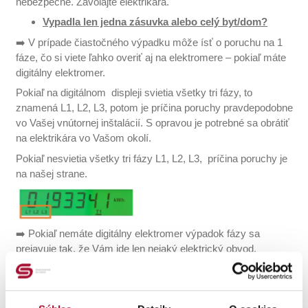
nebezpečné. Zavolajte elektrikára.
Vypadla len jedna zásuvka alebo celý byt/dom?
➡️ V prípade čiastočného výpadku môže ísť o poruchu na 1
fáze, čo si viete ľahko overiť aj na elektromere – pokiaľ máte
digitálny elektromer.
Pokiaľ na digitálnom displeji svietia všetky tri fázy, to
znamená L1, L2, L3, potom je príčina poruchy pravdepodobne
vo Vašej vnútornej inštalácií. S opravou je potrebné sa obrátiť
na elektrikára vo Vašom okolí.
Pokiaľ nesvietia všetky tri fázy L1, L2, L3, príčina poruchy je
na našej strane.
➡️ Pokiaľ nemáte digitálny elektromer výpadok fázy sa
prejavuje tak, že Vám ide len nejaký elektrický obvod.
Nejde o plánovanú odstávku?
➡️ Dôvodom výpadku elektriny nemusí byť vždy porucha.
Preto si prosím overte, či u Vás práve neprebieha plánovaná