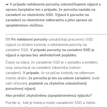
➡️
V prípade nahlásenia poruchy uskutočňujeme výjazd a
opravu bezplatne len v prípade, že porucha nastala na
zariadení vo vlastníctve SSD. Výjazd k poruche na
zariadení vo vlastníctve odberateľa a jeho oprava sú
spoplatnenou službou.
_____________________________________________________
!!!!
Po nahlásení poruchy
uskutočňujú pracovníci SSD
výjazd za účelom kontroly a odstránenia poruchy na
zariadení SSD.
V prípade poruchy na zariadení SSD je
výjazd a oprava bez akéhokoľvek poplatku
.
Často sa stáva, že zariadenie SSD je v poriadku a problém,
resp. porucha je na zariadení zákazníka (vašom
zariadení).
V prípade
, že sa počas kontroly na odbernom
mieste ukáže,
že porucha je len na vašom zariadení
, bude
vám účtovaný
poplatok za zbytočne uskutočnený
poruchový výjazd.
Ako predísť zbytočnému (spoplatnenému) výjazdu?
Pozrite si, kde je hranica medzi zariadením SSD a Vašim