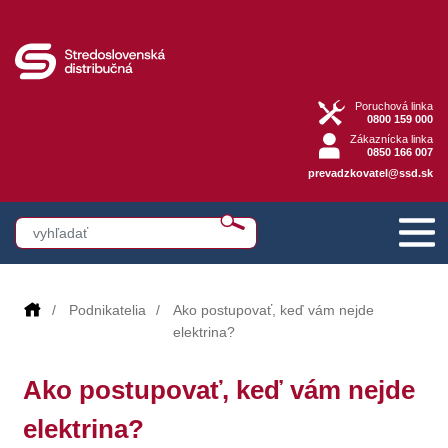
Poruchová linka
0800 159 000
Zákaznícka linka
0850 166 007
prevadzkovatel@ssd.sk
Podnikatelia
Ako postupovať, keď vám nejde
elektrina?
Ako postupovať, keď vám nejde
elektrina?