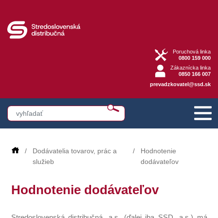
Poruchová linka
0800 159 000
Zákaznícka linka
0850 166 007
prevadzkovatel@ssd.sk
Dodávatelia tovarov, prác a
Hodnotenie
služieb
dodávateľov
Hodnotenie dodávateľov
Stredoslovenská distribučná, a.s. (ďalej iba SSD, a.s.) má