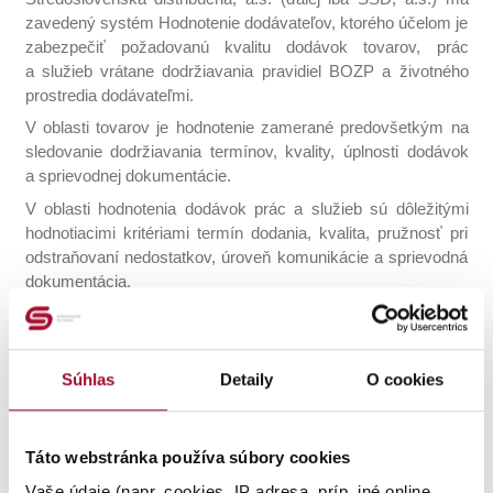
zavedený systém Hodnotenie dodávateľov, ktorého účelom je
zabezpečiť požadovanú kvalitu dodávok tovarov, prác
a služieb vrátane dodržiavania pravidiel BOZP a životného
prostredia dodávateľmi.
V oblasti tovarov je hodnotenie zamerané predovšetkým na
sledovanie dodržiavania termínov, kvality, úplnosti dodávok
a sprievodnej dokumentácie.
V oblasti hodnotenia dodávok prác a služieb sú dôležitými
hodnotiacimi kritériami termín dodania, kvalita, pružnosť pri
odstraňovaní nedostatkov, úroveň komunikácie a sprievodná
dokumentácia.
Pri realizovaných prácach na distribučnej sústave sa kladie
veľký dôraz na dodržiavanie pravidiel BOZP a životného
prostredia. V tejto oblasti sa hodnotia nasledujúce kritériá:
Súhlas
Detaily
O cookies
dychová skúška na alkohol, používanie osobných
ochranných pracovných prostriedkov (OOPP), dodržiavanie
zásad BOZP a bezpečných pracovných postupov, technický
Táto webstránka používa súbory cookies
stav strojov, zariadení, prístrojov a pracovných pomôcok,
dokumentácia (hodnotenie rizík, odborná a zdravotná
Vaše údaje (napr. cookies, IP adresa, príp. iné online