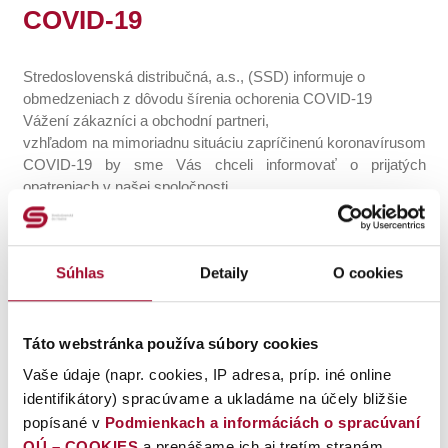
COVID-19
Stredoslovenská distribučná, a.s., (SSD) informuje o
obmedzeniach z dôvodu šírenia ochorenia COVID-19
Vážení zákazníci a obchodní partneri,
vzhľadom na mimoriadnu situáciu zapríčinenú koronavírusom
COVID-19 by sme Vás chceli informovať o prijatých
opatreniach v našej spoločnosti.
Našou prvoradou úlohou je zabezpečiť plynulú a
bezpečnú distribúciu elektrickej energie. Momentálne sme až
Súhlas
Detaily
O cookies
do odvolania zrušili všetky plánované a investičné práce na
energetických zariadeniach. V praxi to bude znamenať, že na
odberných miestach nebudú žiadne plánované odstávky
elektriny. V prípade, ak dôjde k prerušeniu dodávky
Táto webstránka používa súbory cookies
elektrickej energie, bude sa jednať o poruchu, ktorej
Vaše údaje (napr. cookies, IP adresa, príp. iné online
odstraňovanie prebiehať v čo najkratšom čase tak, ako to
identifikátory) spracúvame a ukladáme na účely bližšie
situácia dovolí.
popísané v
Podmienkach a informáciách o spracúvaní
OÚ – COOKIES
a prenášame ich aj tretím stranám,