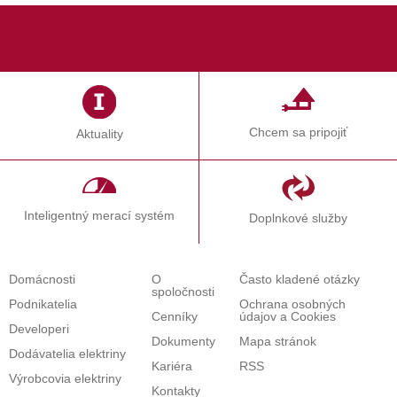
ktorú viete opätovne vyvolať cez okrúhlu tmavomodrú
ikonu v ľavom dolnom rohunašej webovej stránky. Po
kliknutí na ňu máte k dispozícii svoj súčasný stav,detaily
týkajúce sa súhlasu (dátum udelenia a identifikačné číslo
súhlasu).Zobrazia sa vám aj dve tlačidla Zrušiť súhlas a
Zmeniť súhlas, prostredníctvomktorých môžete zmeniť
Chcem sa pripojiť
svoje nastavenia, a súhlas pre jednotlivé druhy
Aktuality
cookiesmôžete
odvolať
prostredníctvom
tlačidla
ODMIETNUŤ
.
Inteligentný merací systém
Doplnkové služby
Domácnosti
O
Často kladené otázky
spoločnosti
Podnikatelia
Ochrana osobných
Cenníky
údajov a Cookies
Developeri
Dokumenty
Mapa stránok
Dodávatelia elektriny
Kariéra
RSS
Výrobcovia elektriny
Kontakty