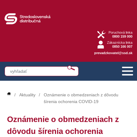
Poruchová linka
0800 159 000
Zákaznícka linka
0850 166 007
prevadzkovatel@ssd.sk
Aktuality
Oznámenie o obmedzeniach z dôvodu
šírenia ochorenia COVID-19
Oznámenie o obmedzeniach z
dôvodu šírenia ochorenia