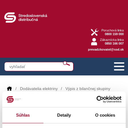
Poruchová linka
0800 159 000
Zákaznícka linka
0850 166 007
prevadzkovatel@ssd.sk
Dodávatelia elektriny
Výpis z bilančnej skupiny
Výpis z bilančnej skupiny
Súhlas
Detaily
O cookies
Stredoslovenská distribučná, a. s., umožňuje od 25.
septembra 2017 dodávateľom elektriny jednoduchý prístup k