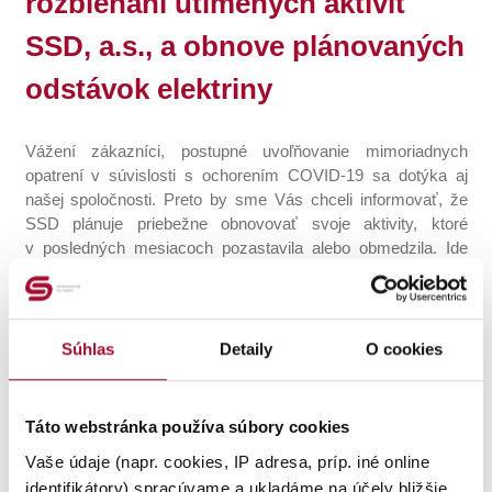
rozbiehaní utlmených aktivít
SSD, a.s., a obnove plánovaných
odstávok elektriny
Vážení zákazníci, postupné uvoľňovanie mimoriadnych
opatrení v súvislosti s ochorením COVID-19 sa dotýka aj
našej spoločnosti. Preto by sme Vás chceli informovať, že
SSD plánuje priebežne obnovovať svoje aktivity, ktoré
v posledných mesiacoch pozastavila alebo obmedzila. Ide
najmä o údržbu energetických zariadení a investičné akcie.
S tým neoddeliteľne súvisí aj obnovenie plánovaných
odstávok elektriny.
Súhlas
Detaily
O cookies
Od vyhlásenia krízovej situácie začiatkom marca sa naša
spoločnosť snažila čo najviac prispôsobiť okolnostiam
Táto webstránka používa súbory cookies
a citlivo reagovala na fakt, že sa väčšina z nás zdržiavala vo
svojich domácnostiach. Preto sme na takmer tri mesiace
Vaše údaje (napr. cookies, IP adresa, príp. iné online
zrušili všetky rozsiahle a časovo náročné plánované
identifikátory) spracúvame a ukladáme na účely bližšie