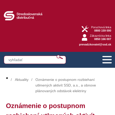
Poruchová linka
0800 159 000
Zákaznícka linka
0850 166 007
prevadzkovatel@ssd.sk
Aktuality
Oznámenie o postupnom rozbiehaní
utlmených aktivít SSD, a.s., a obnove
plánovaných odstávok elektriny
Oznámenie o postupnom