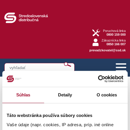
Poruchová linka
0800 159 000
Zákaznícka linka
0850 166 007
prevadzkovatel@ssd.sk
Cenník za pripojenie do 1 kV platný od 1.1.2026
Súhlas
Detaily
O cookies
Cenník za pripojenie do 1 kV
Táto webstránka používa súbory cookies
platný od 1.1.2026
Vaše údaje (napr. cookies, IP adresa, príp. iné online