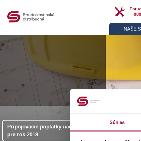
Poruc
080
NAŠE 
Ce
Súhlas
Pripojovacie poplatky nad 1 kV
pre rok 2018
Pripo