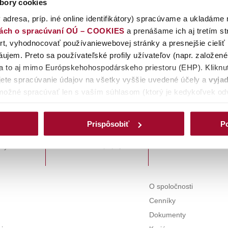
bory cookies
 adresa, príp. iné online identifikátory) spracúvame a ukladáme 
úborov:
iách o spracúvaní OÚ – COOKIES
a prenášame ich aj tretím s
ojovacie poplatky nad 1 kV pre rok 2018
PDF
295,02 kB
t, vyhodnocovať používaniewebovej stránky a presnejšie cieliť
ujem. Preto sa používateľské profily užívateľov (napr. založen
 a to aj mimo Európskehohospodárskeho priestoru (EHP). Kliknut
ete spracúvanie údajov na všetky vyššie uvedené účely a
vyjad
možné spracúvať len s vaším súhlasom (ktorý je kedykoľvek odv
spracúvať iba cookies nevyhnutné (povinné) pre fungovanie web
ím na tlačidlo
PRISPÔSOBIŤ/Detaily
môžete zmeniť preferencie
Prispôsobiť
Po
jednotlivédruhy cookies samostatne. Svoj výber môžete kedykoľv
ätovne vyvolať cez okrúhlu tmavomodrú ikonu v ľavom dolnom ro
Inteligentný merací s
Chcem sa pripojiť
ity
cii svoj súčasný stav,detaily týkajúce sa súhlasu (dátum udelenia
dve tlačidla Zrušiť súhlas a Zmeniť súhlas, prostredníctvomkto
dnotlivé druhy cookiesmôžete
odvolať
prostredníctvom tlačidla
O
O spoločnosti
Cenníky
Dokumenty