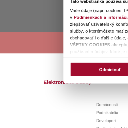
Táto webstránka používa sú
Vaše údaje (napr. cookies, IP
Zoznam s
v
Podmienkach a informác
Prip
zlepšovať užívateľský komfor
služby, o ktorémôžete mať zá
obohacovať i o ďalšie údaje,
VŠETKY COOKIES
akceptuj
používaním údajov, ktoré je 
tlačidlo
ODMIETNUŤ
budeme 
Plánované
potrebný váš súhlas. Kliknut
Odmietnuť
odstávky
udeliť/neudeliť súhlas pre 
cookie lišty, ktorú viete op
Elektronické služby
Aktual
kliknutí na ňu máte k dispozí
súhlasu).Zobrazia sa vám aj 
nastavenia, a súhlas pre je
Domácnosti
Podnikatelia
Developeri