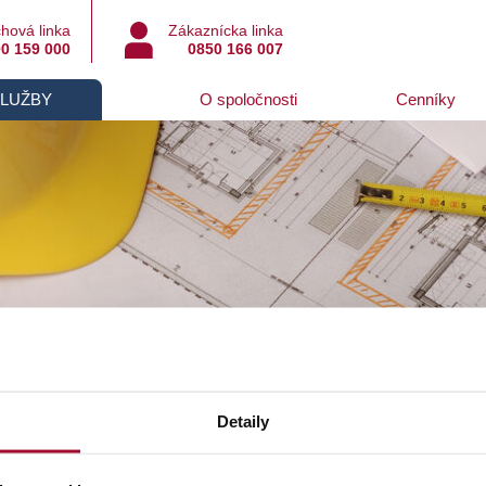
hová linka
Zákaznícka linka
0 159 000
0850 166 007
SLUŽBY
O spoločnosti
Cenníky
nníky
Pripojovacie poplatky nad 1 kV pre rok 2018
Detaily
jovacie poplatky nad 1 kV pre rok 20