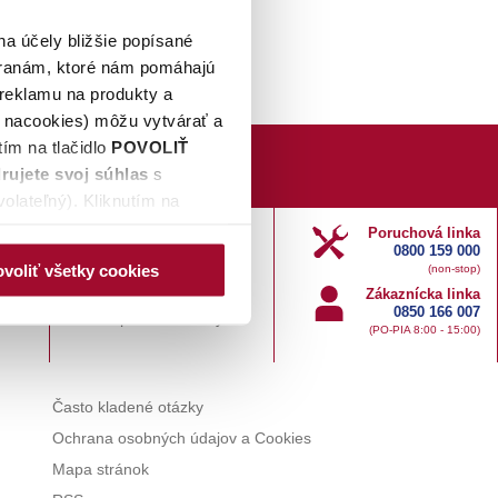
na účely bližšie popísané
tranám, ktoré nám pomáhajú
 reklamu na produkty a
é nacookies) môžu vytvárať a
ím na tlačidlo
POVOLIŤ
rujete svoj súhlas
s
olateľný). Kliknutím na
ovej stránky, naktoré nie je
Poruchová linka
0800 159 000
 spracúvania údajov a
voliť všetky cookies
(non-stop)
ek zmeniť prostredníctvom
Zákaznícka linka
hunašej webovej stránky. Po
0850 166 007
ystém
Doplnkové služby
(PO-PIA 8:00 - 15:00)
 a identifikačné číslo
rých môžete zmeniť svoje
DMIETNUŤ
.
Často kladené otázky
Ochrana osobných údajov a Cookies
Mapa stránok