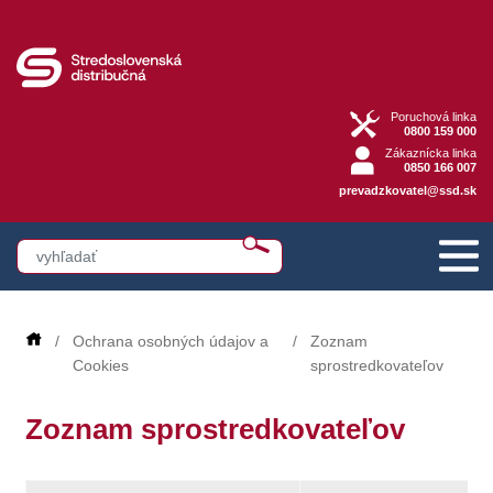
Poruchová linka
0800 159 000
Zákaznícka linka
0850 166 007
prevadzkovatel@ssd.sk
Ochrana osobných údajov a
Zoznam
Cookies
sprostredkovateľov
Zoznam sprostredkovateľov