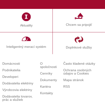
ikonu v ľavom dolnom rohunašej webovej stránky. Po
kliknutí na ňu máte k dispozícii svoj súčasný stav,detaily
týkajúce sa súhlasu (dátum udelenia a identifikačné číslo
súhlasu).Zobrazia sa vám aj dve tlačidla Zrušiť súhlas a
Zmeniť súhlas, prostredníctvomktorých môžete zmeniť
Chcem sa pripojiť
Aktuality
svoje nastavenia, a súhlas pre jednotlivé druhy
cookiesmôžete
odvolať
prostredníctvom
tlačidla
ODMIETNUŤ
.
Inteligentný merací systém
Doplnkové služby
Domácnosti
O
Často kladené otázky
spoločnosti
Podnikatelia
Ochrana osobných
Cenníky
údajov a Cookies
Developeri
Dokumenty
Mapa stránok
Dodávatelia elektriny
Kariéra
RSS
Výrobcovia elektriny
Kontakty
Dodávatelia tovarov,
prác a služieb