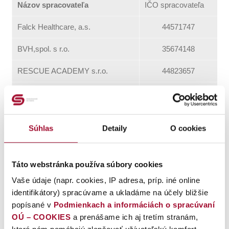
Názov spracovateľa
IČO spracovateľa
Falck Healthcare, a.s.
44571747
BVH,spol. s r.o.
35674148
RESCUE ACADEMY s.r.o.
44823657
BOZPO, s.r.o.
36332151
MGR. JIŘÍ ANDROVIČ - ANDER
14216493
Súhlas
Detaily
O cookies
VUJE, a.s.
31450474
MICHAL STEBILA - S. A. Š.
14244446
Táto webstránka používa súbory cookies
AUTOŠKOLA
Vaše údaje (napr. cookies, IP adresa, príp. iné online
ING. IVAN SOKOL INPEKO
10938885
identifikátory) spracúvame a ukladáme na účely bližšie
popísané v
Podmienkach a informáciách o spracúvaní
ŠARK, S.R.O.
36676578
OÚ – COOKIES
a prenášame ich aj tretím stranám,